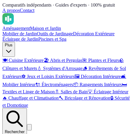
Comparatifs indépendants · Guides d'experts · 100% gratuit
A propos
Contact
Aménagement
Maison et Jardin
Mobilier de Jardin
Outils de Jardinage
Décoration Extérieure
Éclairage de Jardin
Piscines et Spa
Plus
🍽️
Cuisine Extérieure
🏖️
Abris et Pergolas
🌺
Plantes et Fleurs
🪨
Clôtures et Murets
💧
Systèmes d'Arrosage
🪵
Revêtements de Sol
Extérieurs
⚽
Jeux et Loisirs Extérieurs
🖼️
Décoration Intérieure
🛋️
Mobilier Intérieur
🔌
Électroménagers
📦
Rangements Intérieurs
🛏️
Textiles et Linge de Maison
🚿
Salles de Bain
💡
Éclairage Intérieur
🔥
Chauffage et Climatisation
🔨
Bricolage et Rénovation
🔒
Sécurité
et Domotique
Rechercher