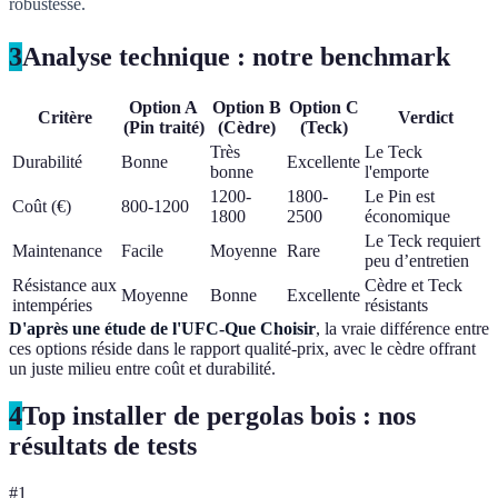
robustesse.
3
Analyse technique : notre benchmark
Option A
Option B
Option C
Critère
Verdict
(Pin traité)
(Cèdre)
(Teck)
Très
Le Teck
Durabilité
Bonne
Excellente
bonne
l'emporte
1200-
1800-
Le Pin est
Coût (€)
800-1200
1800
2500
économique
Le Teck requiert
Maintenance
Facile
Moyenne
Rare
peu d’entretien
Résistance aux
Cèdre et Teck
Moyenne
Bonne
Excellente
intempéries
résistants
D'après une étude de l'UFC-Que Choisir
, la vraie différence entre
ces options réside dans le rapport qualité-prix, avec le cèdre offrant
un juste milieu entre coût et durabilité.
4
Top installer de pergolas bois : nos
résultats de tests
#
1