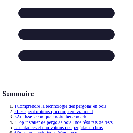
Sommaire
1
Comprendre la technologie des pergolas en bois
2
Les spécifications qui comptent vraiment
3
Analyse technique : notre benchmark
4
Top installer de pergolas bois : nos résultats de tests
5
Tendances et innovations des pergolas en bois
6
Questions techniques fréquentes