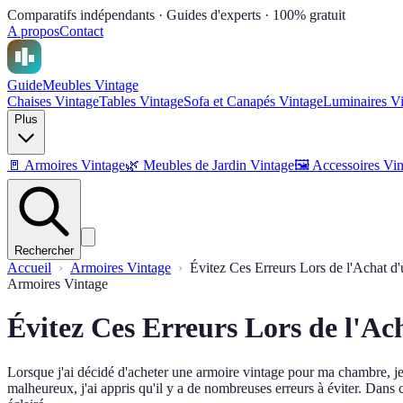
Comparatifs indépendants · Guides d'experts · 100% gratuit
A propos
Contact
Guide
Meubles Vintage
Chaises Vintage
Tables Vintage
Sofa et Canapés Vintage
Luminaires V
Plus
🚪
Armoires Vintage
🌿
Meubles de Jardin Vintage
🖼
Accessoires Vi
Rechercher
Accueil
Armoires Vintage
Évitez Ces Erreurs Lors de l'Achat d
Armoires Vintage
Évitez Ces Erreurs Lors de l'A
Lorsque j'ai décidé d'acheter une armoire vintage pour ma chambre, je p
malheureux, j'ai appris qu'il y a de nombreuses erreurs à éviter. Dans