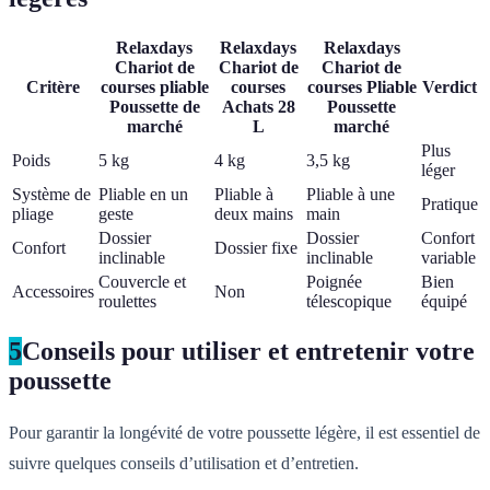
Relaxdays
Relaxdays
Relaxdays
Chariot de
Chariot de
Chariot de
Critère
courses pliable
courses
courses Pliable
Verdict
Poussette de
Achats 28
Poussette
marché
L
marché
Plus
Poids
5 kg
4 kg
3,5 kg
léger
Système de
Pliable en un
Pliable à
Pliable à une
Pratique
pliage
geste
deux mains
main
Dossier
Dossier
Confort
Confort
Dossier fixe
inclinable
inclinable
variable
Couvercle et
Poignée
Bien
Accessoires
Non
roulettes
télescopique
équipé
5
Conseils pour utiliser et entretenir votre
poussette
Pour garantir la longévité de votre poussette légère, il est essentiel de
suivre quelques conseils d’utilisation et d’entretien.