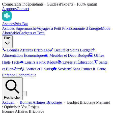
Comparatifs indépendants · Guides d'experts · 100% gratuit
A propos
Contact
Astuces
Prix Bas
Astuces Supermarché
Voyages à Petit Prix
Economie d'Énergie
Mode
Abordable
Gadgets et Tech
Plus
🔧
Bonnes Affaires Bricolage
💅
Beauté et Soins Budget
🥦
Alimentation Économique
🛋️
Meubles et Déco Budget
💻
Offres
High-Tech
🎮
Loisirs à Prix Réduit
📚
Livres et Éducation
🏋️
Santé
et Bien-être
🎲
Sorties et Loisirs
🎓
Scolarité Sans Ruiner
🍼
Petite
Enfance Économique
Rechercher
Accueil
Bonnes Affaires Bricolage
Budget Bricolage Mensuel
: Optimisez Vos Projets
Bonnes Affaires Bricolage