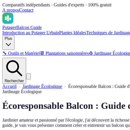
Comparatifs indépendants · Guides d'experts · 100% gratuit
A propos
Contact
Potager
Balcon Guide
Introduction au Potager Urbain
Plantes Idéales
Techniques de Jardinag
Plus
🔧
Outils et Matériel
📆
Plantations saisonnières
♻️
Jardinage Écologiq
Rechercher
Accueil
Jardinage Écologique
Écoresponsable Balcon : Guide 
Jardinage Écologique
Écoresponsable Balcon : Guide
Jardinier amateur et passionné par l'écologie, j'ai découvert la riches
guide, je vais vous présenter comment créer et entretenir un balcon qui