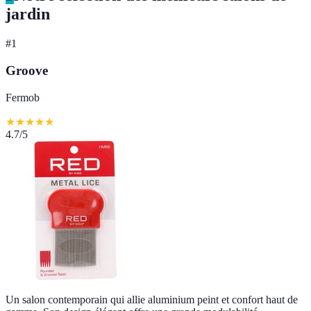
jardin
#
1
Groove
Fermob
★
★
★
★
★
4.7
/5
Un salon contemporain qui allie aluminium peint et confort haut de