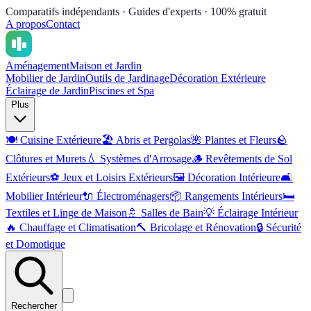
Comparatifs indépendants · Guides d'experts · 100% gratuit
A propos
Contact
Aménagement
Maison et Jardin
Mobilier de Jardin
Outils de Jardinage
Décoration Extérieure
Éclairage de Jardin
Piscines et Spa
Plus
🍽️
Cuisine Extérieure
🏖️
Abris et Pergolas
🌺
Plantes et Fleurs
🪨
Clôtures et Murets
💧
Systèmes d'Arrosage
🪵
Revêtements de Sol
Extérieurs
⚽
Jeux et Loisirs Extérieurs
🖼️
Décoration Intérieure
🛋️
Mobilier Intérieur
🔌
Électroménagers
📦
Rangements Intérieurs
🛏️
Textiles et Linge de Maison
🚿
Salles de Bain
💡
Éclairage Intérieur
🔥
Chauffage et Climatisation
🔨
Bricolage et Rénovation
🔒
Sécurité
et Domotique
Rechercher