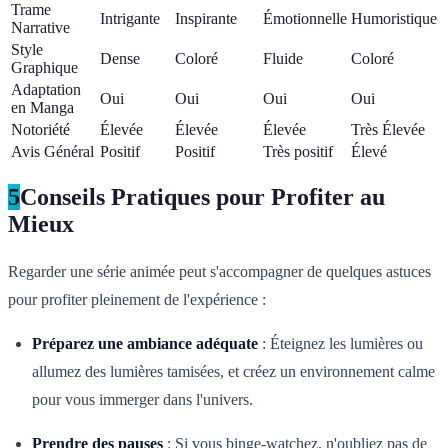
Trame
Intrigante
Inspirante
Émotionnelle
Humoristique
Narrative
Style
Dense
Coloré
Fluide
Coloré
Graphique
Adaptation
Oui
Oui
Oui
Oui
en Manga
Notoriété
Élevée
Élevée
Élevée
Très Élevée
Avis Général
Positif
Positif
Très positif
Élevé
5
Conseils Pratiques pour Profiter au
Mieux
Regarder une série animée peut s'accompagner de quelques astuces
pour profiter pleinement de l'expérience :
Préparez une ambiance adéquate
: Éteignez les lumières ou
allumez des lumières tamisées, et créez un environnement calme
pour vous immerger dans l'univers.
Prendre des pauses
: Si vous binge-watchez, n'oubliez pas de