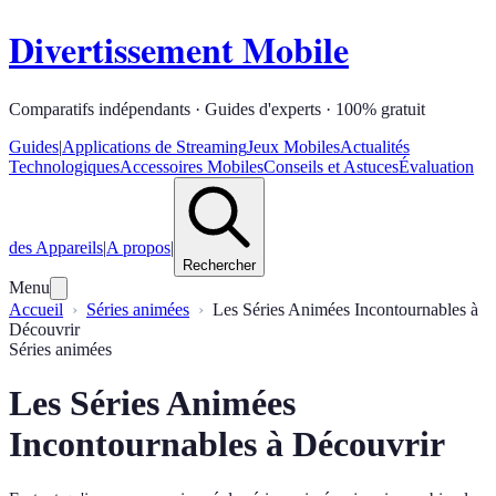
Divertissement Mobile
Comparatifs indépendants · Guides d'experts · 100% gratuit
Guides
|
Applications de Streaming
Jeux Mobiles
Actualités
Technologiques
Accessoires Mobiles
Conseils et Astuces
Évaluation
des Appareils
|
A propos
|
Rechercher
Menu
Accueil
Séries animées
Les Séries Animées Incontournables à
Découvrir
Séries animées
Les Séries Animées
Incontournables à Découvrir