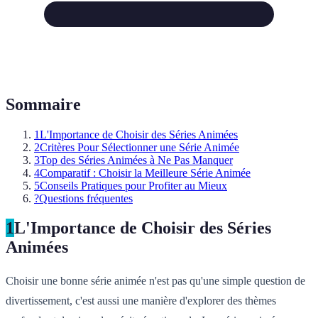
Sommaire
1
L'Importance de Choisir des Séries Animées
2
Critères Pour Sélectionner une Série Animée
3
Top des Séries Animées à Ne Pas Manquer
4
Comparatif : Choisir la Meilleure Série Animée
5
Conseils Pratiques pour Profiter au Mieux
?
Questions fréquentes
1
L'Importance de Choisir des Séries
Animées
Choisir une bonne série animée n'est pas qu'une simple question de
divertissement, c'est aussi une manière d'explorer des thèmes