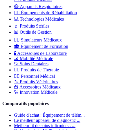
😷
Appareils Respiratoires
🏋️‍♂️
Équipements de Réhabilitation
💻
Technologies Médicales
💧
Produits Stériles
📊
Outils de Gestion
👨‍⚕️
Simulateurs Médicaux
🎓
Équipement de Formation
🧪
Accessoires de Laboratoire
🦼
Mobilité Médicale
🦷
Soins Dentaires
💆‍♂️
Produits de Thérapie
👩‍⚕️
Personnel Médical
🐾
Produits Vétérinaires
🧰
Accessoires Médicaux
🚀
Innovation Médicale
Comparatifs populaires
Guide d'achat : Équipement de télém...
Le meilleur appareil de diagnostic ...
Meilleur lit de soins infirmiers : ...