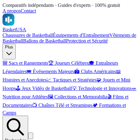
Comparatifs indépendants · Guides d'experts · 100% gratuit
A propos
Contact
Basket
USA
Chaussures de Basketball
Équipements d'Entraînement
Vêtements de
Basketball
Ballons de Basketball
Protection et Sécurité
Plus
🎒
Sacs et Rangements
🏆
Joueurs Célèbres
🎓
Entraîneurs
Légendaires
🎟️
Événements Majeurs
🏟️
Clubs Américains
📖
Histoires et Anecdotes
📈
Tactiques et Stratégies
🧩
Jouets et Mini
Hoops
🕹️
Jeux Vidéo de Basketball
💡
Technologie et Innovations
🥗
Nutrition pour Athlètes
🖼️
Collections et Memorabilia
🎬
Films et
Documentaires
📺
Chaînes Télé et Streamings
🏕️
Formations et
Camps