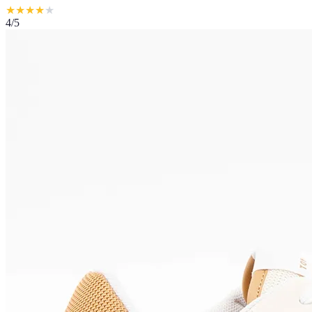
★
★
★
★
★
4
/5