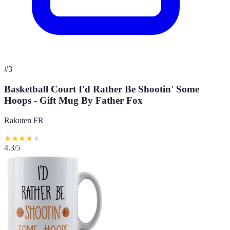
#
3
Basketball Court I'd Rather Be Shootin' Some
Hoops - Gift Mug By Father Fox
Rakuten FR
★
★
★
★
★
4.3
/5