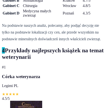
Gabinet B
Stomatologia
Kraków
4.7/5
Gabinet C
Chirurgia
Wrocław
4.8/5
Medycyna małych
Gabinet D
Poznań
4.3/5
zwierząt
Na podstawie naszych analiz, polecamy, aby podjąć decyzję nie
tylko na podstawie lokalizacji czy cen, ale przede wszystkim na
podstawie mineralnych doświadczeń innych właścicieli zwierząt.
4
Przykłady najlepszych książek na temat
weterynarii
#
1
Córka weterynarza
Legimi PL
★
★
★
★
★
4.5
/5