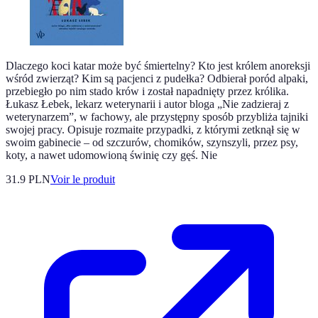
Dlaczego koci katar może być śmiertelny? Kto jest królem anoreksji
wśród zwierząt? Kim są pacjenci z pudełka? Odbierał poród alpaki,
przebiegło po nim stado krów i został napadnięty przez królika.
Łukasz Łebek, lekarz weterynarii i autor bloga „Nie zadzieraj z
weterynarzem”, w fachowy, ale przystępny sposób przybliża tajniki
swojej pracy. Opisuje rozmaite przypadki, z którymi zetknął się w
swoim gabinecie – od szczurów, chomików, szynszyli, przez psy,
koty, a nawet udomowioną świnię czy gęś. Nie
31.9 PLN
Voir le produit