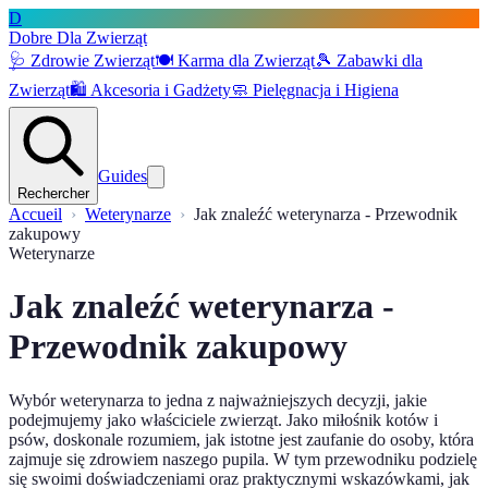
D
Dobre Dla Zwierząt
🩺
Zdrowie Zwierząt
🍽️
Karma dla Zwierząt
🎾
Zabawki dla
Zwierząt
🛍️
Akcesoria i Gadżety
🧼
Pielęgnacja i Higiena
Guides
Rechercher
Accueil
Weterynarze
Jak znaleźć weterynarza - Przewodnik
zakupowy
Weterynarze
Jak znaleźć weterynarza -
Przewodnik zakupowy
Wybór weterynarza to jedna z najważniejszych decyzji, jakie
podejmujemy jako właściciele zwierząt. Jako miłośnik kotów i
psów, doskonale rozumiem, jak istotne jest zaufanie do osoby, która
zajmuje się zdrowiem naszego pupila. W tym przewodniku podzielę
się swoimi doświadczeniami oraz praktycznymi wskazówkami, jak