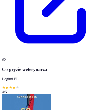
#
2
Co gryzie weterynarza
Legimi PL
★
★
★
★
★
4
/5