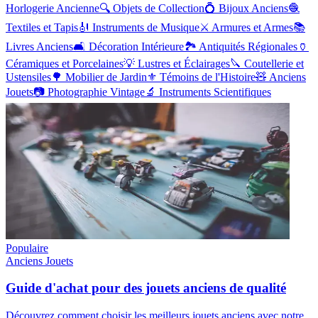
Horlogerie Ancienne
🔍
Objets de Collection
💍
Bijoux Anciens
🧶
Textiles et Tapis
🎻
Instruments de Musique
⚔️
Armures et Armes
📚
Livres Anciens
🛋️
Décoration Intérieure
🏞️
Antiquités Régionales
🏺
Céramiques et Porcelaines
💡
Lustres et Éclairages
🔪
Coutellerie et
Ustensiles
🌳
Mobilier de Jardin
⚜️
Témoins de l'Histoire
🧸
Anciens
Jouets
📷
Photographie Vintage
🔬
Instruments Scientifiques
Populaire
Anciens Jouets
Guide d'achat pour des jouets anciens de qualité
Découvrez comment choisir les meilleurs jouets anciens avec notre