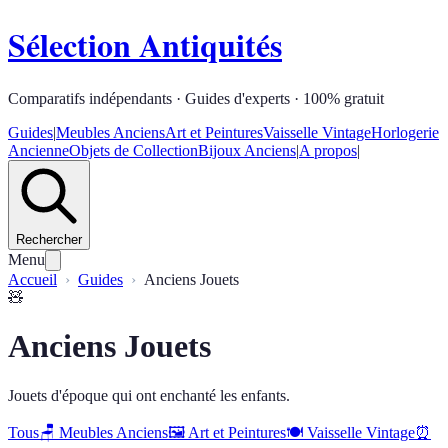
Sélection Antiquités
Comparatifs indépendants · Guides d'experts · 100% gratuit
Guides
|
Meubles Anciens
Art et Peintures
Vaisselle Vintage
Horlogerie
Ancienne
Objets de Collection
Bijoux Anciens
|
A propos
|
Rechercher
Menu
Accueil
Guides
Anciens Jouets
🧸
Anciens Jouets
Jouets d'époque qui ont enchanté les enfants.
Tous
🪑
Meubles Anciens
🖼️
Art et Peintures
🍽️
Vaisselle Vintage
⏰