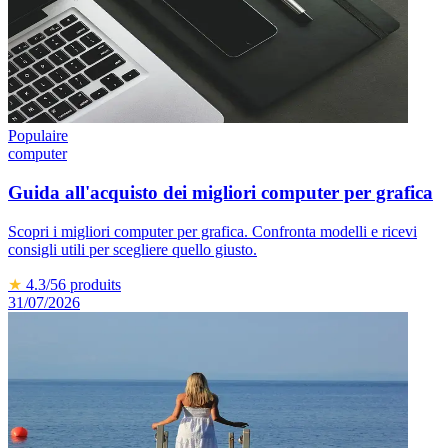
Populaire
computer
Guida all'acquisto dei migliori computer per grafica
Scopri i migliori computer per grafica. Confronta modelli e ricevi
consigli utili per scegliere quello giusto.
★
4.3
/5
6
produits
31/07/2026