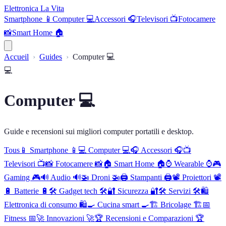
Elettronica La Vita
Smartphone 📱
Computer 💻
Accessori 🎧
Televisori 📺
Fotocamere
📸
Smart Home 🏠
Accueil
Guides
Computer 💻
💻
Computer 💻
Guide e recensioni sui migliori computer portatili e desktop.
Tous
📱
Smartphone 📱
💻
Computer 💻
🎧
Accessori 🎧
📺
Televisori 📺
📸
Fotocamere 📸
🏠
Smart Home 🏠
⌚
Wearable ⌚
🎮
Gaming 🎮
🔊
Audio 🔊
🚁
Droni 🚁
🖨️
Stampanti 🖨️
📽️
Proiettori 📽️
🔋
Batterie 🔋
🛠️
Gadget tech 🛠️
🔐
Sicurezza 🔐
🛠️
Servizi 🛠️
🛍️
Elettronica di consumo 🛍️
🍳
Cucina smart 🍳
🏗️
Bricolage 🏗️
📅
Fitness 📅
🚀
Innovazioni 🚀
🏆
Recensioni e Comparazioni 🏆