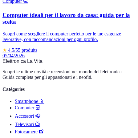
Computer 💻
Computer ideali per il lavoro da casa: guida per la
scelta
Scopri come scegliere il computer perfetto per le tue esigenze
lavorative, con raccomandazioni per ogni profilo.
★
4.5
/5
5
produits
05/04/2026
Elettronica La Vita
Scopri le ultime novità e recensioni nel mondo dell'elettronica.
Guida completa per gli appassionati e i neofiti.
Catégories
Smartphone 📱
Computer 💻
Accessori 🎧
Televisori 📺
Fotocamere 📸