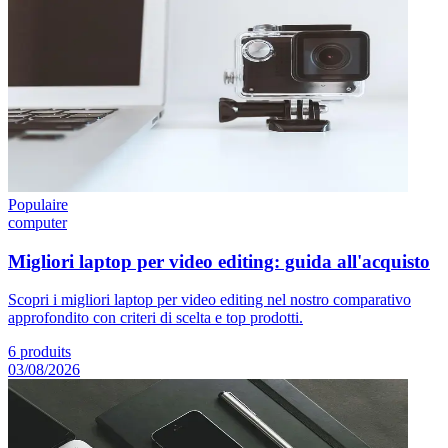
Populaire
computer
Migliori laptop per video editing: guida all'acquisto
Scopri i migliori laptop per video editing nel nostro comparativo
approfondito con criteri di scelta e top prodotti.
6
produits
03/08/2026