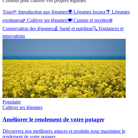
Conseils pour cultiver vos propres légumes
Tous
🌱
Introduction aux légumes
🌍
Légumes locaux
🌴
Légumes
exotiques
🌿
Cultiver ses légumes
🍽️
Cuisine et recettes
❄️
Conservation des légumes
🍏
Santé et nutrition
🔍
Tendances et
innovations
Populaire
Cultiver ses légumes
Améliorer le rendement de votre potager
Découvrez nos meilleures astuces et produits pour maximiser le
rendement de votre potager.