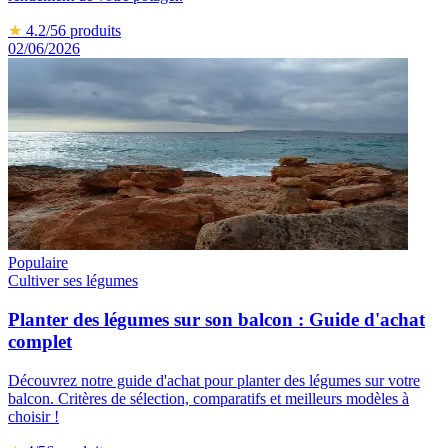
★
4.2
/5
6
produits
02/06/2026
Populaire
Cultiver ses légumes
Planter des légumes sur son balcon : Guide d'achat
complet
Découvrez notre guide d'achat pour planter des légumes sur votre
balcon. Critères de sélection, comparatifs et meilleurs modèles à
choisir !