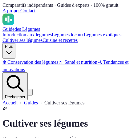
Comparatifs indépendants · Guides d'experts · 100% gratuit
A propos
Contact
Guide
des Légumes
Introduction aux légumes
Légumes locaux
Légumes exotiques
Cultiver ses légumes
Cuisine et recettes
Plus
❄️
Conservation des légumes
🍏
Santé et nutrition
🔍
Tendances et
innovations
Rechercher
Accueil
Guides
Cultiver ses légumes
🌿
Cultiver ses légumes