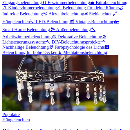
Eingangsbeleuchtung
🍴
Esszimmerbeleuchtung
💼
Bürobeleuchtung
🎨
Kinderzimmerbeleuchtung
📏
Beleuchtung für kleine Räume
🌙
Indirekte Beleuchtung
🎯
Akzentbeleuchtung
🛎️
Stehleuchten
🔗
Hängeleuchten
💡
LED-Beleuchtung
📻
Vintage-Beleuchtung
🏡
Smart Home Beleuchtung
🏞
Außenbeleuchtung
🔨
Arbeitszimmerbeleuchtung
🎨
Dekorative Beleuchtung
⚙️
Lichtsteuerungssysteme
🔨
DIY-Beleuchtungsprojekte
🌱
Nachhaltige Beleuchtung
🌈
Farbpsychologie des Lichts
🏢
Beleuchtung für hohe Decken
🧘
Meditationsbeleuchtung
Populaire
Hängeleuchten