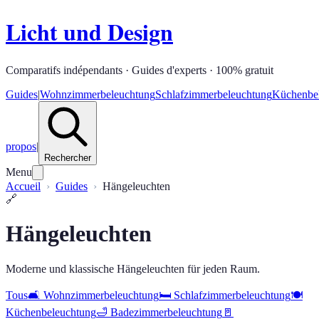
Licht und Design
Comparatifs indépendants · Guides d'experts · 100% gratuit
Guides
|
Wohnzimmerbeleuchtung
Schlafzimmerbeleuchtung
Küchenbe
propos
|
Rechercher
Menu
Accueil
Guides
Hängeleuchten
🔗
Hängeleuchten
Moderne und klassische Hängeleuchten für jeden Raum.
Tous
🛋️
Wohnzimmerbeleuchtung
🛏️
Schlafzimmerbeleuchtung
🍽️
Küchenbeleuchtung
🛁
Badezimmerbeleuchtung
🚪