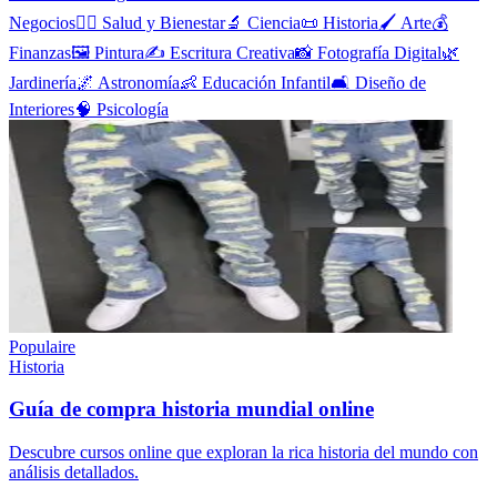
Negocios
🧘‍♀️
Salud y Bienestar
🔬
Ciencia
📜
Historia
🖌️
Arte
💰
Finanzas
🖼️
Pintura
✍️
Escritura Creativa
📸
Fotografía Digital
🌿
Jardinería
🌌
Astronomía
👶
Educación Infantil
🛋️
Diseño de
Interiores
🧠
Psicología
Populaire
Historia
Guía de compra historia mundial online
Descubre cursos online que exploran la rica historia del mundo con
análisis detallados.