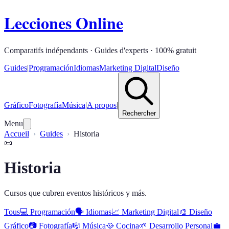
Lecciones Online
Comparatifs indépendants · Guides d'experts · 100% gratuit
Guides
|
Programación
Idiomas
Marketing Digital
Diseño
Gráfico
Fotografía
Música
|
A propos
|
Rechercher
Menu
Accueil
Guides
Historia
📜
Historia
Cursos que cubren eventos históricos y más.
Tous
💻
Programación
🗣️
Idiomas
📈
Marketing Digital
🎨
Diseño
Gráfico
📷
Fotografía
🎼
Música
🥘
Cocina
🌱
Desarrollo Personal
💼