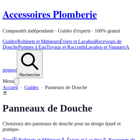
Accessoires Plomberie
Comparatifs indépendants · Guides d'experts · 100% gratuit
Guides
|
Robinets et Mitigeurs
Éviers et Lavabos
Receveurs de
Douche
Pompes à Eau
Tuyaux et Raccords
Lavabos et Vasques
|
A
propos
|
Rechercher
Menu
Accueil
Guides
Panneaux de Douche
🚪
Panneaux de Douche
Choisissez des panneaux de douche pour un design épuré et
pratique.
Tous
🚰
Robinets et Mitigeurs
🚿
Éviers et Lavabos
🚿
Receveurs de