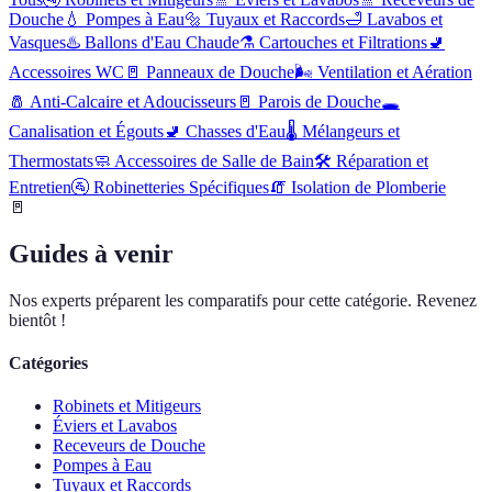
Douche
💧
Pompes à Eau
🔩
Tuyaux et Raccords
🛁
Lavabos et
Vasques
♨️
Ballons d'Eau Chaude
⚗️
Cartouches et Filtrations
🚽
Accessoires WC
🚪
Panneaux de Douche
🌬️
Ventilation et Aération
🧂
Anti-Calcaire et Adoucisseurs
🚪
Parois de Douche
🕳️
Canalisation et Égouts
🚽
Chasses d'Eau
🌡️
Mélangeurs et
Thermostats
🧼
Accessoires de Salle de Bain
🛠️
Réparation et
Entretien
🚰
Robinetteries Spécifiques
🧯
Isolation de Plomberie
🚪
Guides à venir
Nos experts préparent les comparatifs pour cette catégorie. Revenez
bientôt !
Catégories
Robinets et Mitigeurs
Éviers et Lavabos
Receveurs de Douche
Pompes à Eau
Tuyaux et Raccords