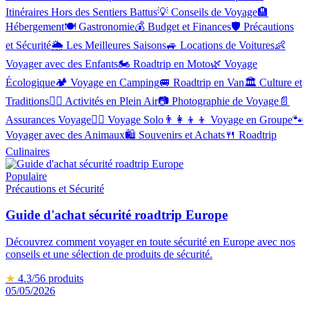
Itinéraires Hors des Sentiers Battus
💡
Conseils de Voyage
🏨
Hébergement
🍽️
Gastronomie
💰
Budget et Finances
🛡️
Précautions
et Sécurité
🌦️
Les Meilleures Saisons
🚙
Locations de Voitures
👶
Voyager avec des Enfants
🏍️
Roadtrip en Moto
🌿
Voyage
Écologique
🏕️
Voyage en Camping
🚐
Roadtrip en Van
🏛️
Culture et
Traditions
🚴‍♂️
Activités en Plein Air
📷
Photographie de Voyage
📄
Assurances Voyage
🧍‍♂️
Voyage Solo
👨‍👩‍👦‍👦
Voyage en Groupe
🐾
Voyager avec des Animaux
🛍️
Souvenirs et Achats
🍴
Roadtrip
Culinaires
Populaire
Précautions et Sécurité
Guide d'achat sécurité roadtrip Europe
Découvrez comment voyager en toute sécurité en Europe avec nos
conseils et une sélection de produits de sécurité.
★
4.3
/5
6
produits
05/05/2026