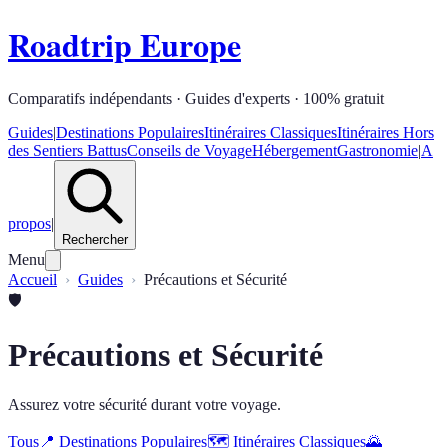
Roadtrip Europe
Comparatifs indépendants · Guides d'experts · 100% gratuit
Guides
|
Destinations Populaires
Itinéraires Classiques
Itinéraires Hors
des Sentiers Battus
Conseils de Voyage
Hébergement
Gastronomie
|
A
propos
|
Rechercher
Menu
Accueil
Guides
Précautions et Sécurité
🛡️
Précautions et Sécurité
Assurez votre sécurité durant votre voyage.
Tous
📍
Destinations Populaires
🗺️
Itinéraires Classiques
🌄