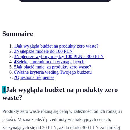
Sommaire
1
Jak wygląda budżet na produkty zero waste?
2
Najlepsze modele do 100 PLN
3
Najlepsze wybory między 100 PLN a 300 PLN
4
Selekcja premium dla wymagających
5
Jak płacić mniej za produkty zero waste?
6
Ważne kryteria według Twojego budżetu
?
Questions fréquentes
1
Jak wygląda budżet na produkty zero
waste?
Produkty zero waste różnią się ceną w zależności od ich rodzaju i
jakości. Można znaleźć przedmioty w atrakcyjnych cenach,
zaczynających się od 20 PLN, aż do około 300 PLN za bardziej