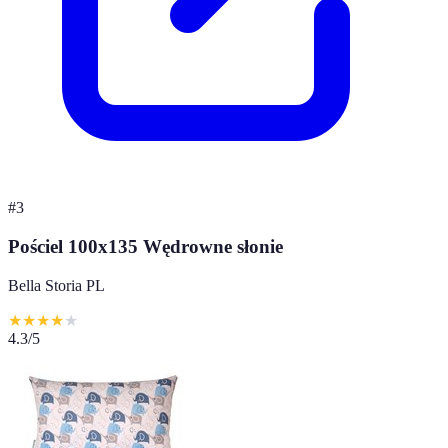
#
3
Pościel 100x135 Wędrowne słonie
Bella Storia PL
★
★
★
★
★
4.3
/5