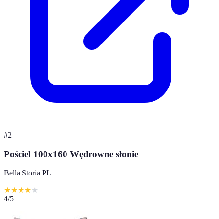
#
2
Pościel 100x160 Wędrowne słonie
Bella Storia PL
★
★
★
★
★
4
/5