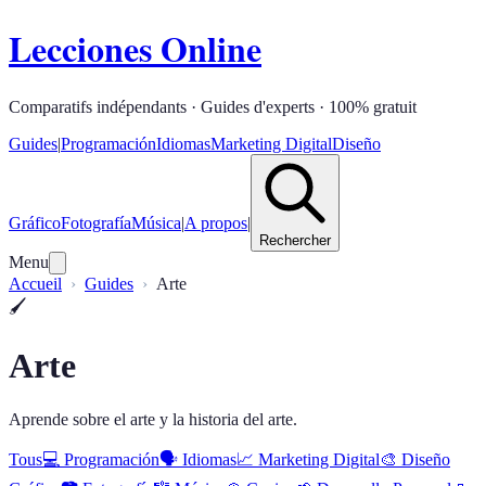
Lecciones Online
Comparatifs indépendants · Guides d'experts · 100% gratuit
Guides
|
Programación
Idiomas
Marketing Digital
Diseño
Gráfico
Fotografía
Música
|
A propos
|
Rechercher
Menu
Accueil
Guides
Arte
🖌️
Arte
Aprende sobre el arte y la historia del arte.
Tous
💻
Programación
🗣️
Idiomas
📈
Marketing Digital
🎨
Diseño