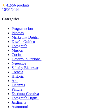
★
4.2
/5
6
produits
16/05/2026
Catégories
Programación
Idiomas
Marketing Digital
Diseño Gráfico
Fotografía
Música
Cocina
Desarrollo Personal
Negocios
Salud y Bienestar
Ciencia
Historia
Arte
Finanzas
Pintura
Escritura Creativa
Fotografía Digital
Jardinería
Astronomía