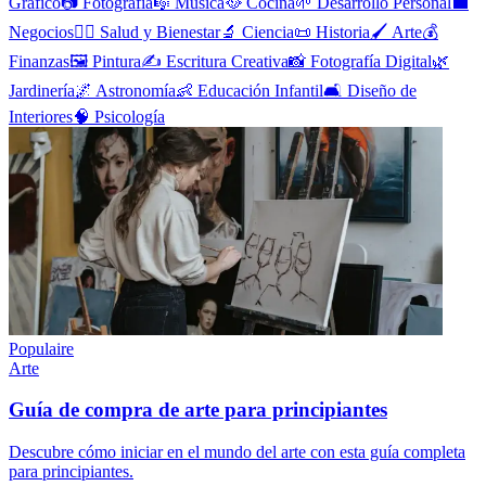
Gráfico
📷
Fotografía
🎼
Música
🥘
Cocina
🌱
Desarrollo Personal
💼
Negocios
🧘‍♀️
Salud y Bienestar
🔬
Ciencia
📜
Historia
🖌️
Arte
💰
Finanzas
🖼️
Pintura
✍️
Escritura Creativa
📸
Fotografía Digital
🌿
Jardinería
🌌
Astronomía
👶
Educación Infantil
🛋️
Diseño de
Interiores
🧠
Psicología
Populaire
Arte
Guía de compra de arte para principiantes
Descubre cómo iniciar en el mundo del arte con esta guía completa
para principiantes.