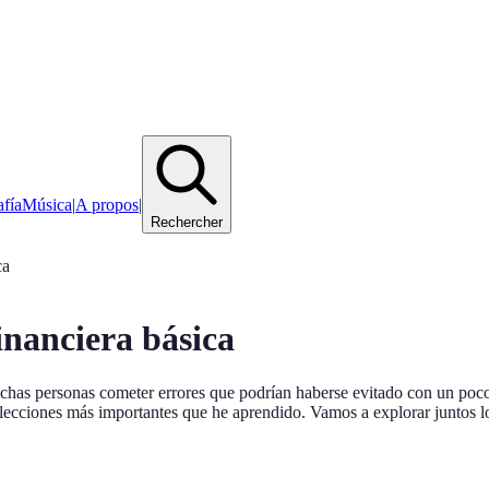
afía
Música
|
A propos
|
Rechercher
ca
inanciera básica
uchas personas cometer errores que podrían haberse evitado con un poco
as lecciones más importantes que he aprendido. Vamos a explorar juntos