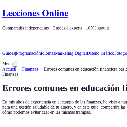
Lecciones Online
Comparatifs indépendants · Guides d'experts · 100% gratuit
Guides
|
Programación
Idiomas
Marketing Digital
Diseño Gráfico
Fotogr
Menu
Accueil
Finanzas
Errores comunes en educación financiera bási
Finanzas
Errores comunes en educación f
En mis años de experiencia en el campo de las finanzas, he visto a m
para una gestión saludable de tu dinero, y en este guía, compartiré l
cómo podemos evitar caer en las mismas trampas.