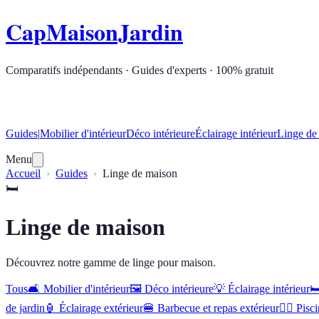
CapMaisonJardin
Comparatifs indépendants · Guides d'experts · 100% gratuit
Guides
|
Mobilier d'intérieur
Déco intérieure
Éclairage intérieur
Linge de
Menu
Accueil
Guides
Linge de maison
🛏️
Linge de maison
Découvrez notre gamme de linge pour maison.
Tous
🛋️
Mobilier d'intérieur
🖼️
Déco intérieure
💡
Éclairage intérieur
🛏
de jardin
🏮
Éclairage extérieur
🍔
Barbecue et repas extérieur
🏊‍♂️
Pisci