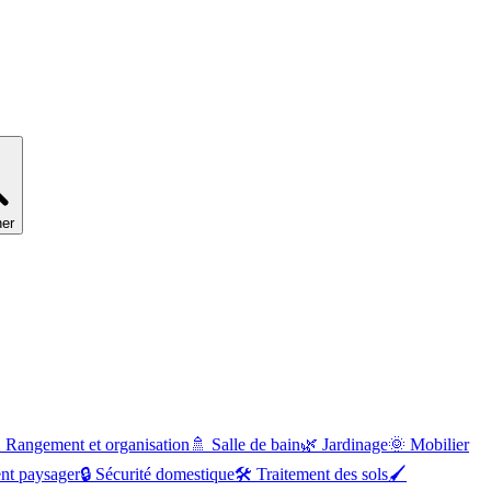
er

Rangement et organisation
🚿
Salle de bain
🌿
Jardinage
🌞
Mobilier
t paysager
🔒
Sécurité domestique
🛠
Traitement des sols
🖌️