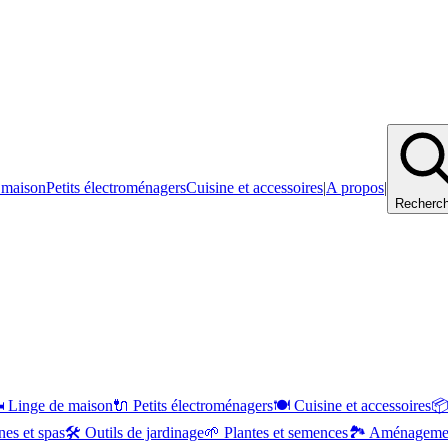
 maison
Petits électroménagers
Cuisine et accessoires
|
A propos
|
Recherch
️
Linge de maison
🔌
Petits électroménagers
🍽️
Cuisine et accessoires

nes et spas
🛠️
Outils de jardinage
🌱
Plantes et semences
🏞️
Aménagemen