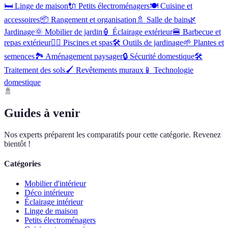
🛏️
Linge de maison
🔌
Petits électroménagers
🍽️
Cuisine et
accessoires
📦
Rangement et organisation
🚿
Salle de bain
🌿
Jardinage
🌞
Mobilier de jardin
🏮
Éclairage extérieur
🍔
Barbecue et
repas extérieur
🏊‍♂️
Piscines et spas
🛠️
Outils de jardinage
🌱
Plantes et
semences
🏞️
Aménagement paysager
🔒
Sécurité domestique
🛠
Traitement des sols
🖌️
Revêtements muraux
📱
Technologie
domestique
🚿
Guides à venir
Nos experts préparent les comparatifs pour cette catégorie. Revenez
bientôt !
Catégories
Mobilier d'intérieur
Déco intérieure
Éclairage intérieur
Linge de maison
Petits électroménagers