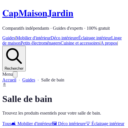
CapMaisonJardin
Comparatifs indépendants · Guides d'experts · 100% gratuit
Guides
|
Mobilier d'intérieur
Déco intérieure
Éclairage intérieur
Linge
de maison
Petits électroménagers
Cuisine et accessoires
|
A propos
|
Rechercher
Menu
Accueil
Guides
Salle de bain
🚿
Salle de bain
Trouvez les produits essentiels pour votre salle de bain.
Tous
🛋️
Mobilier d'intérieur
🖼️
Déco intérieure
💡
Éclairage intérieur