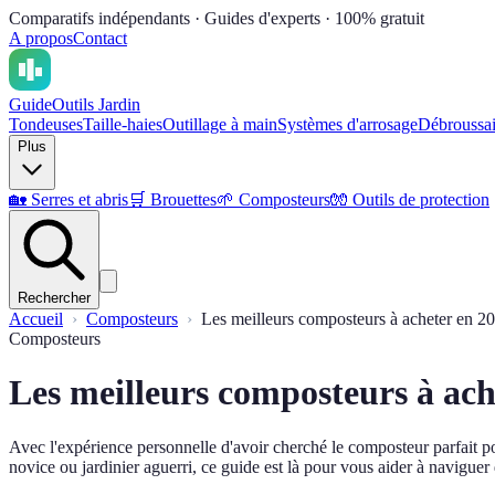
Comparatifs indépendants · Guides d'experts · 100% gratuit
A propos
Contact
Guide
Outils Jardin
Tondeuses
Taille-haies
Outillage à main
Systèmes d'arrosage
Débroussai
Plus
🏡
Serres et abris
🛒
Brouettes
🌱
Composteurs
🧤
Outils de protection
Rechercher
Accueil
Composteurs
Les meilleurs composteurs à acheter en 2
Composteurs
Les meilleurs composteurs à ach
Avec l'expérience personnelle d'avoir cherché le composteur parfait 
novice ou jardinier aguerri, ce guide est là pour vous aider à navigu