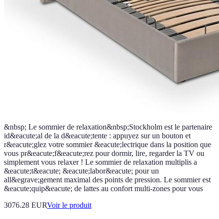
&nbsp; Le sommier de relaxation&nbsp;Stockholm est le partenaire
id&eacute;al de la d&eacute;tente : appuyez sur un bouton et
r&eacute;glez votre sommier &eacute;lectrique dans la position que
vous pr&eacute;f&eacute;rez pour dormir, lire, regarder la TV ou
simplement vous relaxer ! Le sommier de relaxation multiplis a
&eacute;t&eacute; &eacute;labor&eacute; pour un
all&egrave;gement maximal des points de pression. Le sommier est
&eacute;quip&eacute; de lattes au confort multi-zones pour vous
3076.28 EUR
Voir le produit