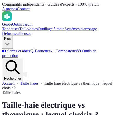
Comparatifs indépendants · Guides d'experts · 100% gratuit
A propos
Contact
Guide
Outils Jardin
Tondeuses
Taille-haies
Outillage à main
Systèmes d'arrosage
Débroussailleuses
Plus
🏡
Serres et abris
🛒
Brouettes
🌱
Composteurs
🧤
Outils de
protection
Rechercher
Accueil
Taille-haies
Taille-haie électrique vs thermique : lequel
choisir ?
Taille-haies
Taille-haie électrique vs
thermique : lequel choisir ?