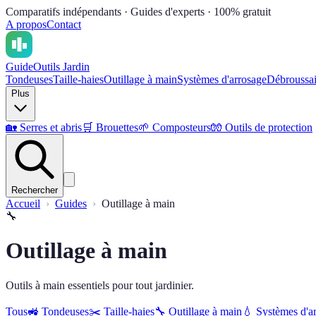
Comparatifs indépendants · Guides d'experts · 100% gratuit
A propos
Contact
Guide
Outils Jardin
Tondeuses
Taille-haies
Outillage à main
Systèmes d'arrosage
Débroussai
Plus
🏡
Serres et abris
🛒
Brouettes
🌱
Composteurs
🧤
Outils de protection
Rechercher
Accueil
Guides
Outillage à main
🔧
Outillage à main
Outils à main essentiels pour tout jardinier.
Tous
🚜
Tondeuses
✂️
Taille-haies
🔧
Outillage à main
💧
Systèmes d'a