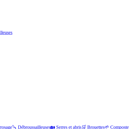
lleuses
rrosage
🔪
Débroussailleuses
🏡
Serres et abris
🛒
Brouettes
🌱
Composte