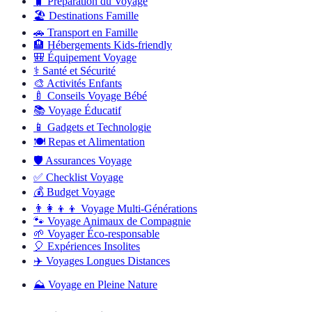
🧳
Préparation du Voyage
🏖️
Destinations Famille
🚗
Transport en Famille
🏨
Hébergements Kids-friendly
🎒
Équipement Voyage
⚕️
Santé et Sécurité
🎨
Activités Enfants
🍼
Conseils Voyage Bébé
📚
Voyage Éducatif
📱
Gadgets et Technologie
🍽️
Repas et Alimentation
🛡️
Assurances Voyage
✅
Checklist Voyage
💰
Budget Voyage
👨‍👩‍👦‍👦
Voyage Multi-Générations
🐾
Voyage Animaux de Compagnie
🌱
Voyager Éco-responsable
🎈
Expériences Insolites
✈️
Voyages Longues Distances
⛰️
Voyage en Pleine Nature