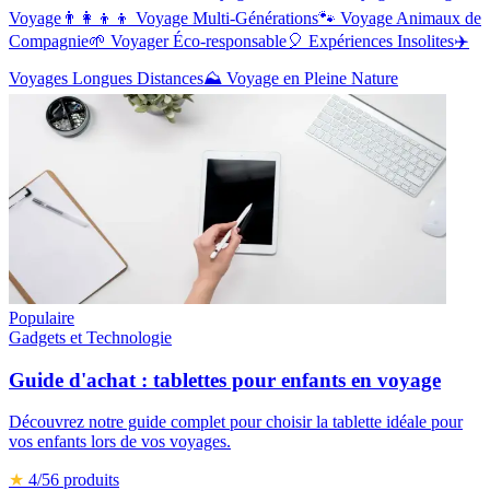
Voyage
👨‍👩‍👦‍👦
Voyage Multi-Générations
🐾
Voyage Animaux de
Compagnie
🌱
Voyager Éco-responsable
🎈
Expériences Insolites
✈️
Voyages Longues Distances
⛰️
Voyage en Pleine Nature
Populaire
Gadgets et Technologie
Guide d'achat : tablettes pour enfants en voyage
Découvrez notre guide complet pour choisir la tablette idéale pour
vos enfants lors de vos voyages.
★
4
/5
6
produits