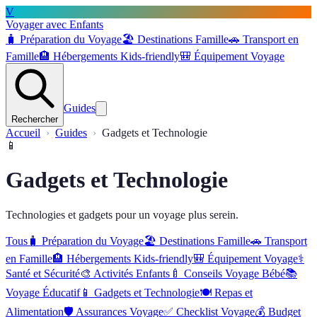
V
Voyager avec Enfants
🧳
Préparation du Voyage
🏖️
Destinations Famille
🚗
Transport en
Famille
🏨
Hébergements Kids-friendly
🎒
Équipement Voyage
Guides
Rechercher
Accueil
Guides
Gadgets et Technologie
📱
Gadgets et Technologie
Technologies et gadgets pour un voyage plus serein.
Tous
🧳
Préparation du Voyage
🏖️
Destinations Famille
🚗
Transport
en Famille
🏨
Hébergements Kids-friendly
🎒
Équipement Voyage
⚕️
Santé et Sécurité
🎨
Activités Enfants
🍼
Conseils Voyage Bébé
📚
Voyage Éducatif
📱
Gadgets et Technologie
🍽️
Repas et
Alimentation
🛡️
Assurances Voyage
✅
Checklist Voyage
💰
Budget