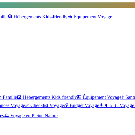
ille
🏨
Hébergements Kids-friendly
🎒
Équipement Voyage
n Famille
🏨
Hébergements Kids-friendly
🎒
Équipement Voyage
⚕️
Santé
ances Voyage
✅
Checklist Voyage
💰
Budget Voyage
👨‍👩‍👦‍👦
Voyage 
es
⛰️
Voyage en Pleine Nature