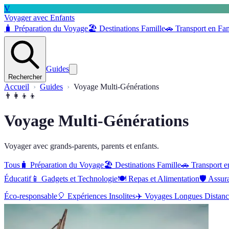
V
Voyager avec Enfants
🧳
Préparation du Voyage
🏖️
Destinations Famille
🚗
Transport en Fam
Guides
Rechercher
Accueil
Guides
Voyage Multi-Générations
👨‍👩‍👦‍👦
Voyage Multi-Générations
Voyager avec grands-parents, parents et enfants.
Tous
🧳
Préparation du Voyage
🏖️
Destinations Famille
🚗
Transport e
Éducatif
📱
Gadgets et Technologie
🍽️
Repas et Alimentation
🛡️
Assur
Éco-responsable
🎈
Expériences Insolites
✈️
Voyages Longues Distanc