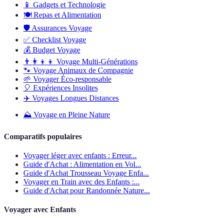
📱
Gadgets et Technologie
🍽️
Repas et Alimentation
🛡️
Assurances Voyage
✅
Checklist Voyage
💰
Budget Voyage
👨‍👩‍👦‍👦
Voyage Multi-Générations
🐾
Voyage Animaux de Compagnie
🌱
Voyager Éco-responsable
🎈
Expériences Insolites
✈️
Voyages Longues Distances
⛰️
Voyage en Pleine Nature
Comparatifs populaires
Voyager léger avec enfants : Erreur...
Guide d'Achat : Alimentation en Vol...
Guide d'Achat Trousseau Voyage Enfa...
Voyager en Train avec des Enfants :...
Guide d'Achat pour Randonnée Nature...
Voyager avec Enfants