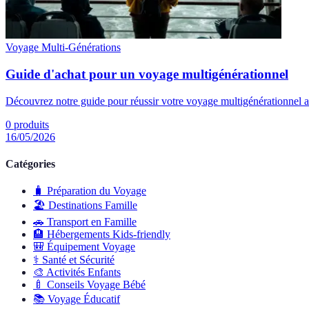
Voyage Multi-Générations
Guide d'achat pour un voyage multigénérationnel
Découvrez notre guide pour réussir votre voyage multigénérationnel av
0
produits
16/05/2026
Catégories
🧳
Préparation du Voyage
🏖️
Destinations Famille
🚗
Transport en Famille
🏨
Hébergements Kids-friendly
🎒
Équipement Voyage
⚕️
Santé et Sécurité
🎨
Activités Enfants
🍼
Conseils Voyage Bébé
📚
Voyage Éducatif