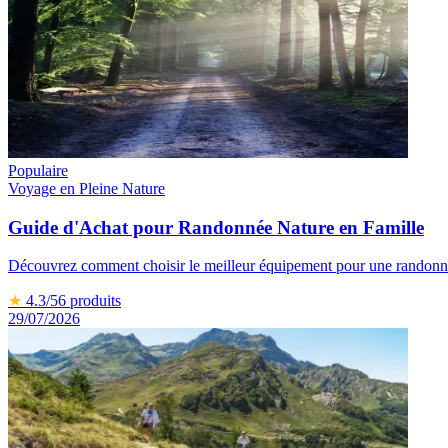
Populaire
Voyage en Pleine Nature
Guide d'Achat pour Randonnée Nature en Famille
Découvrez comment choisir le meilleur équipement pour une randonnée 
★
4.3
/5
6
produits
29/07/2026