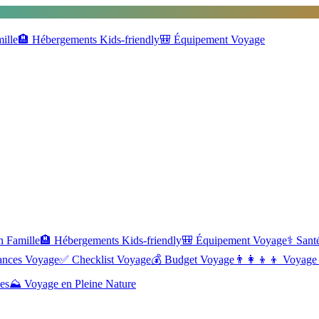
ille
🏨
Hébergements Kids-friendly
🎒
Équipement Voyage
n Famille
🏨
Hébergements Kids-friendly
🎒
Équipement Voyage
⚕️
Santé
ances Voyage
✅
Checklist Voyage
💰
Budget Voyage
👨‍👩‍👦‍👦
Voyage 
es
⛰️
Voyage en Pleine Nature