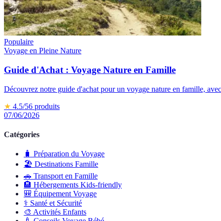
Populaire
Voyage en Pleine Nature
Guide d'Achat : Voyage Nature en Famille
Découvrez notre guide d'achat pour un voyage nature en famille, avec 
★
4.5
/5
6
produits
07/06/2026
Catégories
🧳
Préparation du Voyage
🏖️
Destinations Famille
🚗
Transport en Famille
🏨
Hébergements Kids-friendly
🎒
Équipement Voyage
⚕️
Santé et Sécurité
🎨
Activités Enfants
🍼
Conseils Voyage Bébé