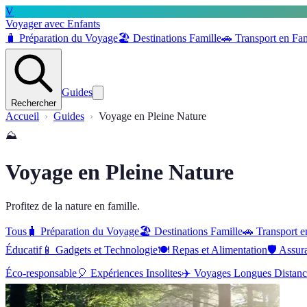
V
Voyager avec Enfants
🧳
Préparation du Voyage
🏖️
Destinations Famille
🚗
Transport en Fam
Guides
Rechercher
Accueil
Guides
Voyage en Pleine Nature
⛰️
Voyage en Pleine Nature
Profitez de la nature en famille.
Tous
🧳
Préparation du Voyage
🏖️
Destinations Famille
🚗
Transport e
Éducatif
📱
Gadgets et Technologie
🍽️
Repas et Alimentation
🛡️
Assur
Éco-responsable
🎈
Expériences Insolites
✈️
Voyages Longues Distanc