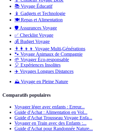
📚
Voyage Éducatif
📱
Gadgets et Technologie
🍽️
Repas et Alimentation
🛡️
Assurances Voyage
✅
Checklist Voyage
💰
Budget Voyage
👨‍👩‍👦‍👦
Voyage Multi-Générations
🐾
Voyage Animaux de Compagnie
🌱
Voyager Éco-responsable
🎈
Expériences Insolites
✈️
Voyages Longues Distances
⛰️
Voyage en Pleine Nature
Comparatifs populaires
Voyager léger avec enfants : Erreur...
Guide d'Achat : Alimentation en Vol...
Guide d'Achat Trousseau Voyage Enfa...
Voyager en Train avec des Enfants :...
Guide d'Achat pour Randonnée Nature...